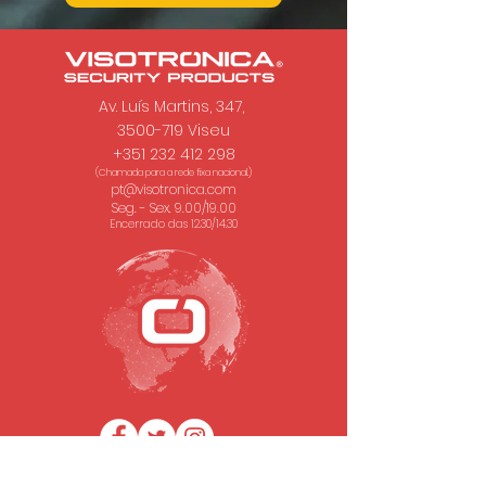
Av. Luís Martins, 347,
3500-719 Viseu
+351 232 412 298
(Chamada para a rede fixa nacional.)
pt@visotronica.com
Seg. - Sex. 9.00/19.00
Encerrado das 12.30/14.30