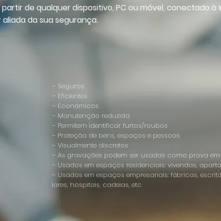
rtir de qualquer dispositivo, PC ou móvel, conectado à I
r aliada da sua segurança.
– Seguros
– Eficientes
– Económicos
– Manutenção reduzida
– Permitem identificar furtos/roubos
– Proteção de bens, espaços e pessoas
– Visualmente discretos
– As gravações podem ser usadas como prova em tri
– Usados em espaços residenciais: vivendas, apart
– Usados em espaços empresariais: fábricas, escritóri
lares, hospitais, cadeias, etc