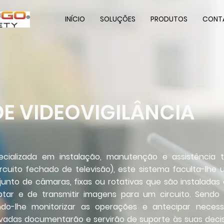
INÍCIO
SOLUÇÕES
PRODUTOS
CONT
DE VIDEOVIGILÂNCIA
cializada em instalação, manutenção e assistência 
ircuito fechado de televisão), este sistema faculta-lhe 
junto de câmaras, fixas ou rotativas que são instaladas 
ptar e de transmitir imagens para um circuito. Sendo
tindo-lhe monitorizar as operações e antecipar neces
vadas documentarão e servirão de suporte às suas decis