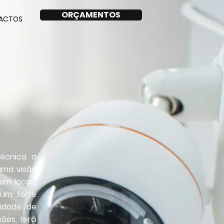
ORÇAMENTOS
ACTOS
técnica a
uma visão
em locais
 um forte
sidade de
ões, terá