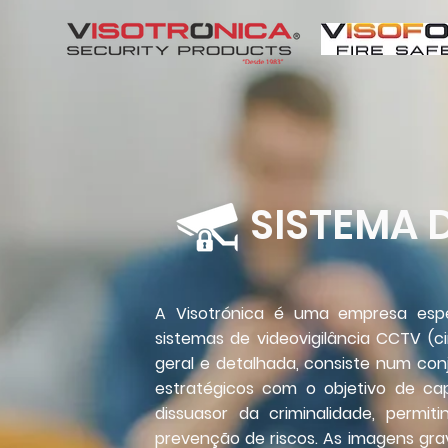
SISTEMA 
A Visotrónica é uma empresa espe
sistemas de videovigilância CCTV (c
geral e detalhada, consiste num con
estratégicos com o objetivo de ca
dissuasor da criminalidade, permi
prevenção de riscos. As imagens gra