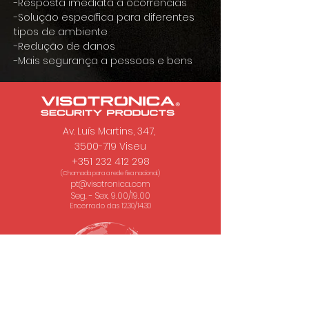
-Resposta imediata a ocorrências
-Solução específica para diferentes
tipos de ambiente
-Redução de danos
-Mais segurança a pessoas e bens
Av. Luís Martins, 347,
3500-719 Viseu
+351 232 412 298
(Chamada para a rede fixa nacional.)
pt@visotronica.com
Seg. - Sex. 9.00/19.00
Encerrado das 12.30/14.30