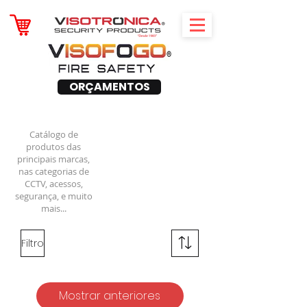
ORÇAMENTOS
Catálogo de
produtos das
principais marcas,
nas categorias de
CCTV, acessos,
segurança, e muito
mais...
Filtro
Mostrar anteriores