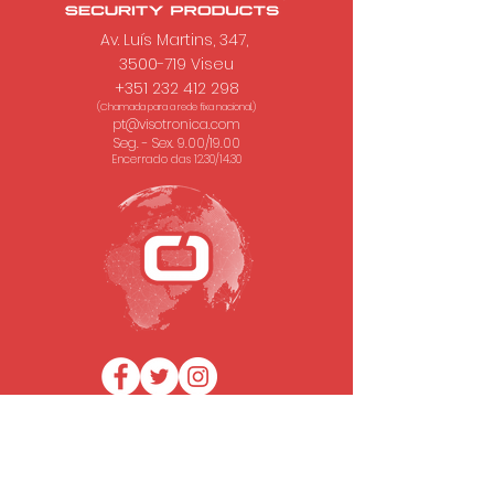
Av. Luís Martins, 347,
3500-719 Viseu
+351 232 412 298
(Chamada para a rede fixa nacional.)
pt@visotronica.com
Seg. - Sex. 9.00/19.00
Encerrado das 12.30/14.30
SUBSCREVA A NOSSA NEWSLETTER