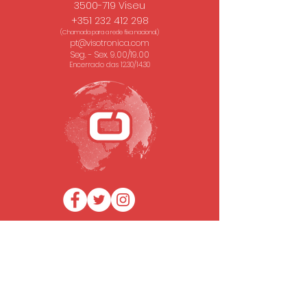
3500-719 Viseu
+351 232 412 298
(Chamada para a rede fixa nacional.)
pt@visotronica.com
Seg. - Sex. 9.00/19.00
Encerrado das 12.30/14.30
SUBSCREVA A NOSSA NEWSLETTER
Email