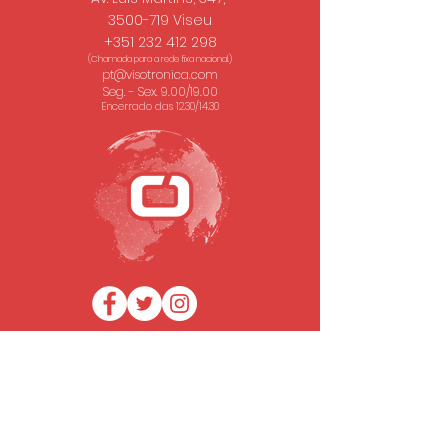
3500-719 Viseu
+351 232 412 298
(Chamada para a rede fixa nacional.)
pt@visotronica.com
Seg. - Sex. 9.00/19.00
Encerrado das 12.30/14.30
SUBSCREVA A NOSSA NEWSLETTER
Email