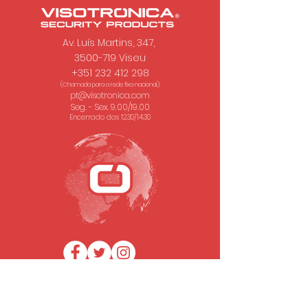
Av. Luís Martins, 347,
3500-719 Viseu
+351 232 412 298
(Chamada para a rede fixa nacional.)
pt@visotronica.com
Seg. - Sex. 9.00/19.00
Encerrado das 12.30/14.30