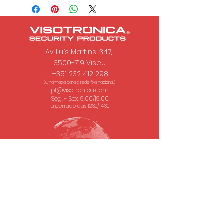
Av. Luís Martins, 347,
3500-719 Viseu
+351 232 412 298
(Chamada para a rede fixa nacional.)
pt@visotronica.com
Seg. - Sex. 9.00/19.00
Encerrado das 12.30/14.30