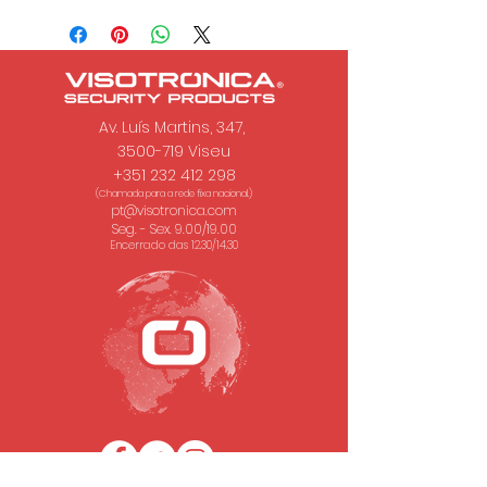
Av. Luís Martins, 347,
3500-719 Viseu
+351 232 412 298
(Chamada para a rede fixa nacional.)
pt@visotronica.com
Seg. - Sex. 9.00/19.00
Encerrado das 12.30/14.30