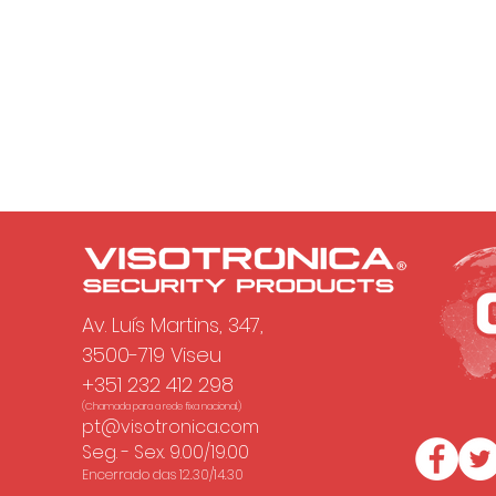
Av. Luís Martins, 347,
3500-719 Viseu
+351 232 412 298
(Chamada para a rede fixa nacional.)
pt@visotronica.com
Seg. - Sex. 9.00/19.00
Encerrado das 12.30/14.30