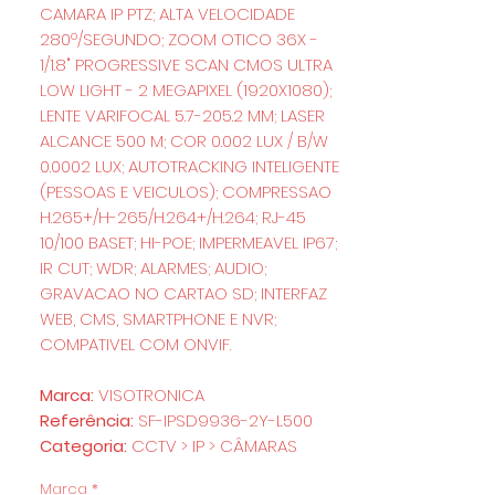
CAMARA IP PTZ; ALTA VELOCIDADE
280º/SEGUNDO; ZOOM OTICO 36X -
1/1.8" PROGRESSIVE SCAN CMOS ULTRA
LOW LIGHT - 2 MEGAPIXEL (1920X1080);
LENTE VARIFOCAL 5.7-205.2 MM; LASER
ALCANCE 500 M; COR 0.002 LUX / B/W
0.0002 LUX; AUTOTRACKING INTELIGENTE
(PESSOAS E VEICULOS); COMPRESSAO
H.265+/H-265/H.264+/H.264; RJ-45
10/100 BASET; HI-POE; IMPERMEAVEL IP67;
IR CUT; WDR; ALARMES; AUDIO;
GRAVACAO NO CARTAO SD; INTERFAZ
WEB, CMS, SMARTPHONE E NVR;
COMPATIVEL COM ONVIF.
Marca:
VISOTRONICA
Referência:
SF-IPSD9936-2Y-L500
Categoria:
CCTV > IP > CÂMARAS
Marca
*