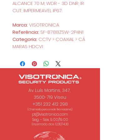
ALCANCE 70 M; WDR - 3D DNR; IR
CUT; IMPERMEAVEL IP67.
Marca:
VISOTRONICA
Referência:
SF-B788ZSW-2P4N1
Categoria:
CCTV > COAXIAL > CÂ
MARAS HDCVI
Av. Luís Martins, 347,
3500-719 Viseu
+351 232 412 298
(Chamada para a rede fixa nacional.)
pt@visotronica.com
Seg. - Sex. 9.00/19.00
Encerrado das 12.30/14.30