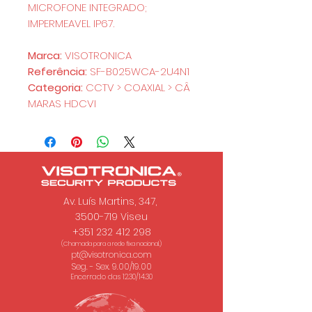
MICROFONE INTEGRADO;
IMPERMEAVEL IP67.
Marca:
VISOTRONICA
Referência:
SF-B025WCA-2U4N1
Categoria:
CCTV > COAXIAL > CÂ
MARAS HDCVI
Av. Luís Martins, 347,
3500-719 Viseu
+351 232 412 298
(Chamada para a rede fixa nacional.)
pt@visotronica.com
Seg. - Sex. 9.00/19.00
Encerrado das 12.30/14.30