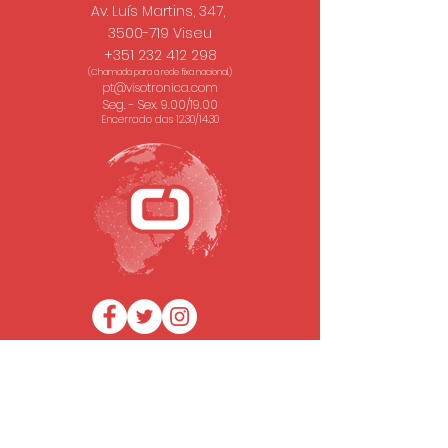
Av. Luís Martins, 347,
3500-719 Viseu
+351 232 412 298
(Chamada para a rede fixa nacional.)
pt@visotronica.com
Seg. - Sex. 9.00/19.00
Encerrado das 12.30/14.30
SUBSCREVA A NOSSA NEWSLETTER
Email