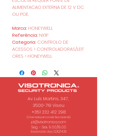
ESCOLTA. REQUER FONTE DE
ALIMENTACAO EXTERNA DE 12 V DC
OU POE.
Marca:
HONEYWELL
Referência:
NX1P
Categoria:
CONTROLO DE
ACESSOS > CONTROLADORAS/LEIT
ORES > HONEYWELL
Av. Luís Martins, 347,
3500-719 Viseu
+351 232 412 298
(Chamada para a rede fixa nacional.)
pt@visotronica.com
Seg. - Sex. 9.00/19.00
Encerrado das 12.30/14.30