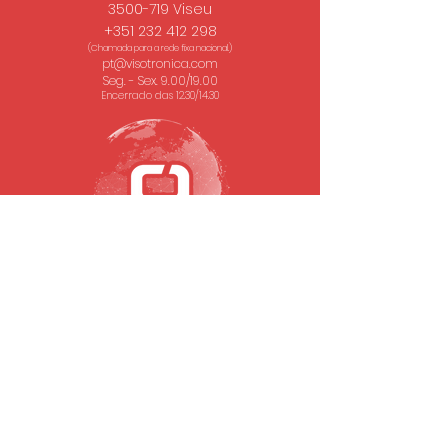
3500-719 Viseu
+351 232 412 298
(Chamada para a rede fixa nacional.)
pt@visotronica.com
Seg. - Sex. 9.00/19.00
Encerrado das 12.30/14.30
SUBSCREVA A NOSSA NEWSLETTER
Email