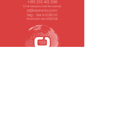
+351 232 412 298
(Chamada para a rede fixa nacional.)
pt@visotronica.com
Seg. - Sex. 9.00/19.00
Encerrado das 12.30/14.30
SUBSCREVA A NOSSA NEWSLETTER
Email