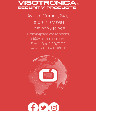
Av. Luís Martins, 347,
3500-719 Viseu
+351 232 412 298
(Chamada para a rede fixa nacional.)
pt@visotronica.com
Seg. - Sex. 9.00/19.00
Encerrado das 12.30/14.30
SUBSCREVA A NOSSA NEWSLETTER