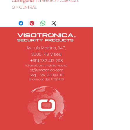
Categoria:
INTRUSÃO > CABELAD
O > CENTRAL
Av. Luís Martins, 347,
3500-719 Viseu
+351 232 412 298
(Chamada para a rede fixa nacional.)
pt@visotronica.com
Seg. - Sex. 9.00/19.00
Encerrado das 12.30/14.30