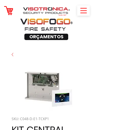
ORÇAMENTOS
SKU: C048-D-E1-TCKP1
KIT CENTRAL