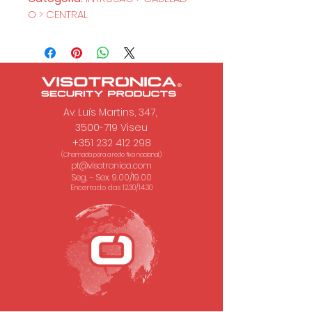
O > CENTRAL
Av. Luís Martins, 347,
3500-719 Viseu
+351 232 412 298
(Chamada para a rede fixa nacional.)
pt@visotronica.com
Seg. - Sex. 9.00/19.00
Encerrado das 12.30/14.30