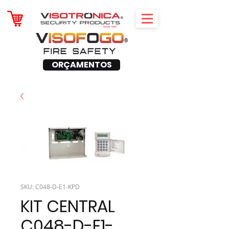
ORÇAMENTOS
SKU: C048-D-E1-KPD
KIT CENTRAL
C048-D-E1-