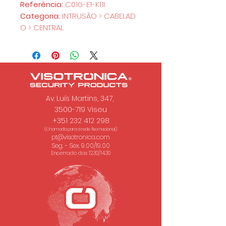
Referência:
C016-E1-K11I
Categoria:
INTRUSÃO > CABELAD
O > CENTRAL
Av. Luís Martins, 347,
3500-719 Viseu
+351 232 412 298
(Chamada para a rede fixa nacional.)
pt@visotronica.com
Seg. - Sex. 9.00/19.00
Encerrado das 12.30/14.30