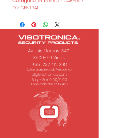
Categoria:
INTRUSÃO > CABELAD
O > CENTRAL
Av. Luís Martins, 347,
3500-719 Viseu
+351 232 412 298
(Chamada para a rede fixa nacional.)
pt@visotronica.com
Seg. - Sex. 9.00/19.00
Encerrado das 12.30/14.30