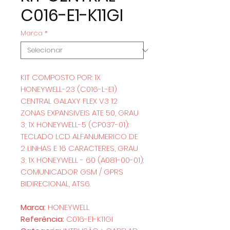
C016-E1-K11GI
Marca
*
KIT COMPOSTO POR: 1X
HONEYWELL-23 (C016-L-E1)
CENTRAL GALAXY FLEX V3 12
ZONAS EXPANSIVEIS ATE 50, GRAU
3; 1X HONEYWELL-5 (CP037-01):
TECLADO LCD ALFANUMERICO DE
2 LINHAS E 16 CARACTERES, GRAU
3; 1X HONEYWELL - 60 (A081-00-01):
COMUNICADOR GSM / GPRS
BIDIRECIONAL, ATS6.
Marca:
HONEYWELL
Referência:
C016-E1-K11GI