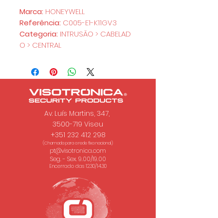
Marca:
HONEYWELL
Referência:
C005-E1-K11GV3
Categoria:
INTRUSÃO > CABELAD
O > CENTRAL
Av. Luís Martins, 347,
3500-719 Viseu
+351 232 412 298
(Chamada para a rede fixa nacional.)
pt@visotronica.com
Seg. - Sex. 9.00/19.00
Encerrado das 12.30/14.30