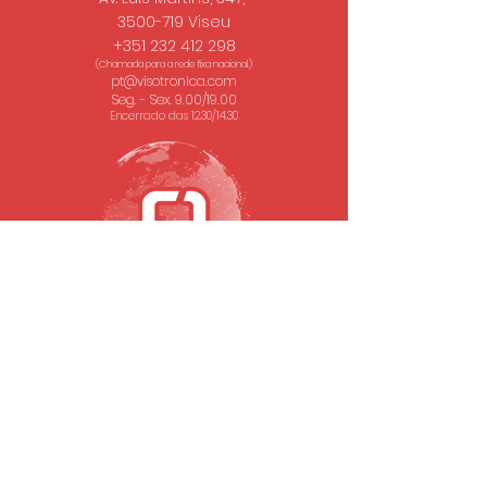
3500-719 Viseu
+351 232 412 298
(Chamada para a rede fixa nacional.)
pt@visotronica.com
Seg. - Sex. 9.00/19.00
Encerrado das 12.30/14.30
SUBSCREVA A NOSSA NEWSLETTER
Email