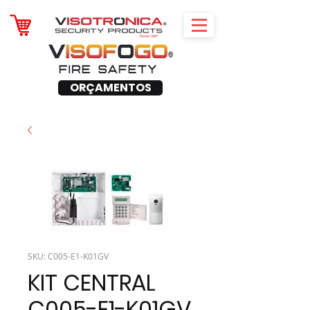
ORÇAMENTOS
SKU: C005-E1-K01GV
KIT CENTRAL
C005-E1-K01GV