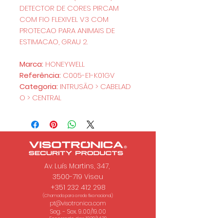
DETECTOR DE CORES PIRCAM
COM FIO FLEXIVEL V3 COM
PROTECAO PARA ANIMAIS DE
ESTIMACAO, GRAU 2.
Marca:
HONEYWELL
Referência:
C005-E1-K01GV
Categoria:
INTRUSÃO > CABELAD
O > CENTRAL
Av. Luís Martins, 347,
3500-719 Viseu
+351 232 412 298
(Chamada para a rede fixa nacional.)
pt@visotronica.com
Seg. - Sex. 9.00/19.00