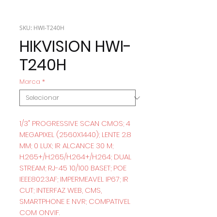
SKU: HWI-T240H
HIKVISION HWI-
T240H
Marca
*
1/3" PROGRESSIVE SCAN CMOS; 4
MEGAPIXEL (2560X1440); LENTE 2.8
MM; 0 LUX; IR ALCANCE 30 M;
H.265+/H.265/H.264+/H.264; DUAL
STREAM; RJ-45 10/100 BASET; POE
IEEE802.3AF; IMPERMEAVEL IP67; IR
CUT; INTERFAZ WEB, CMS,
SMARTPHONE E NVR; COMPATIVEL
COM ONVIF.