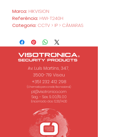
Marca:
HIKVISION
Referência:
HWI-T240H
Categoria:
CCTV > IP > CÂMARAS
Av. Luís Martins, 347,
3500-719 Viseu
+351 232 412 298
(Chamada para a rede fixa nacional.)
pt@visotronica.com
Seg. - Sex. 9.00/19.00
Encerrado das 12.30/14.30