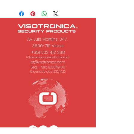
Av. Luís Martins, 347,
3500-719 Viseu
+351 232 412 298
(Chamada para a rede fixa nacional.)
pt@visotronica.com
Seg. - Sex. 9.00/19.00
Encerrado das 12.30/14.30