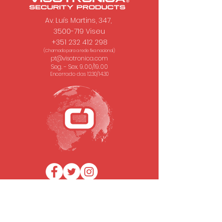
Av. Luís Martins, 347,
3500-719 Viseu
+351 232 412 298
(Chamada para a rede fixa nacional.)
pt@visotronica.com
Seg. - Sex. 9.00/19.00
Encerrado das 12.30/14.30
SUBSCREVA A NOSSA NEWSLETTER