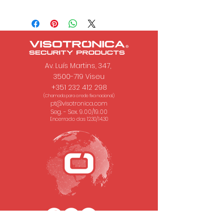
Av. Luís Martins, 347,
3500-719 Viseu
+351 232 412 298
(Chamada para a rede fixa nacional.)
pt@visotronica.com
Seg. - Sex. 9.00/19.00
Encerrado das 12.30/14.30