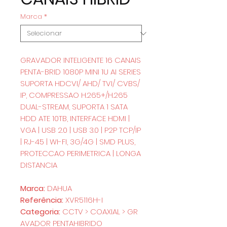
Marca
*
GRAVADOR INTELIGENTE 16 CANAIS
PENTA-BRID 1080P MINI 1U AI SERIES
SUPORTA HDCVI/ AHD/ TVI/ CVBS/
IP, COMPRESSAO H.265+/H.265
DUAL-STREAM, SUPORTA 1 SATA
HDD ATE 10TB, INTERFACE HDMI |
VGA | USB 2.0 | USB 3.0 | P2P TCP/IP
| RJ-45 | WI-FI, 3G/4G | SMD PLUS,
PROTECCAO PERIMETRICA | LONGA
DISTANCIA
Marca:
DAHUA
Referência:
XVR5116H-I
Categoria:
CCTV > COAXIAL > GR
AVADOR PENTAHIBRIDO