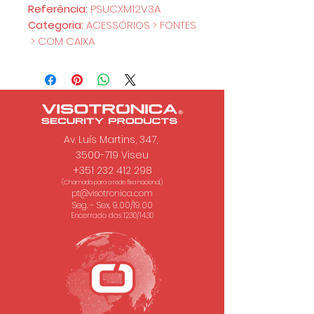
Referência:
PSUCXM12V3A
Categoria:
ACESSÓRIOS > FONTES
> COM CAIXA
Av. Luís Martins, 347,
3500-719 Viseu
+351 232 412 298
(Chamada para a rede fixa nacional.)
pt@visotronica.com
Seg. - Sex. 9.00/19.00
Encerrado das 12.30/14.30