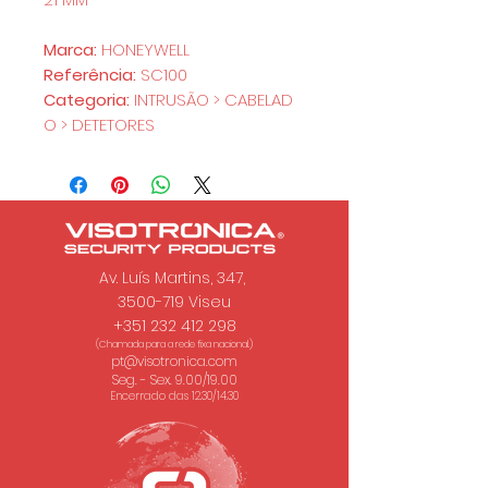
Marca:
HONEYWELL
Referência:
SC100
Categoria:
INTRUSÃO > CABELAD
O > DETETORES
Av. Luís Martins, 347,
3500-719 Viseu
+351 232 412 298
(Chamada para a rede fixa nacional.)
pt@visotronica.com
Seg. - Sex. 9.00/19.00
Encerrado das 12.30/14.30