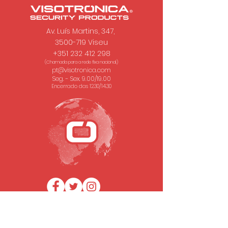
Av. Luís Martins, 347,
3500-719 Viseu
+351 232 412 298
(Chamada para a rede fixa nacional.)
pt@visotronica.com
Seg. - Sex. 9.00/19.00
Encerrado das 12.30/14.30