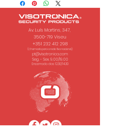
Av. Luís Martins, 347,
3500-719 Viseu
+351 232 412 298
(Chamada para a rede fixa nacional.)
pt@visotronica.com
Seg. - Sex. 9.00/19.00
Encerrado das 12.30/14.30