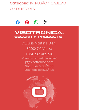
Categoria:
INTRUSÃO > CABELAD
O > DETETORES
Av. Luís Martins, 347,
3500-719 Viseu
+351 232 412 298
(Chamada para a rede fixa nacional.)
pt@visotronica.com
Seg. - Sex. 9.00/19.00
Encerrado das 12.30/14.30