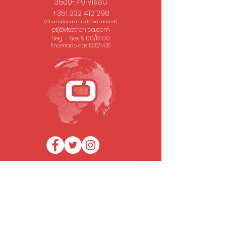
3500-719 Viseu
+351 232 412 298
(Chamada para a rede fixa nacional.)
pt@visotronica.com
Seg. - Sex. 9.00/19.00
Encerrado das 12.30/14.30
SUBSCREVA A NOSSA NEWSLETTER
Email