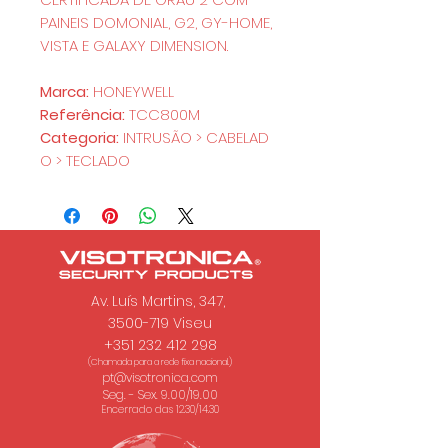
PAINEIS DOMONIAL, G2, GY-HOME,
VISTA E GALAXY DIMENSION.
Marca:
HONEYWELL
Referência:
TCC800M
Categoria:
INTRUSÃO > CABELAD
O > TECLADO
Av. Luís Martins, 347,
3500-719 Viseu
+351 232 412 298
(Chamada para a rede fixa nacional.)
pt@visotronica.com
Seg. - Sex. 9.00/19.00
Encerrado das 12.30/14.30