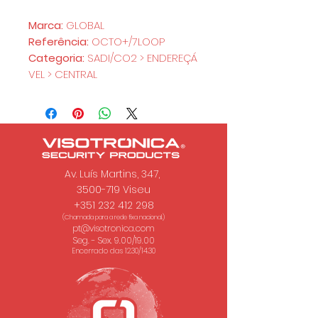
Marca:
GLOBAL
Referência:
OCTO+/7LOOP
Categoria:
SADI/CO2 > ENDEREÇÁ
VEL > CENTRAL
Av. Luís Martins, 347,
3500-719 Viseu
+351 232 412 298
(Chamada para a rede fixa nacional.)
pt@visotronica.com
Seg. - Sex. 9.00/19.00
Encerrado das 12.30/14.30