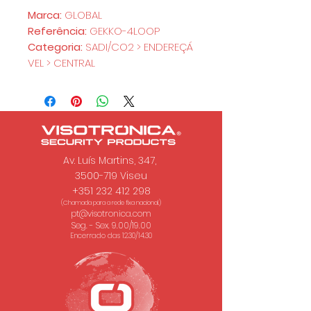
Marca:
GLOBAL
Referência:
GEKKO-4LOOP
Categoria:
SADI/CO2 > ENDEREÇÁ
VEL > CENTRAL
Av. Luís Martins, 347,
3500-719 Viseu
+351 232 412 298
(Chamada para a rede fixa nacional.)
pt@visotronica.com
Seg. - Sex. 9.00/19.00
Encerrado das 12.30/14.30