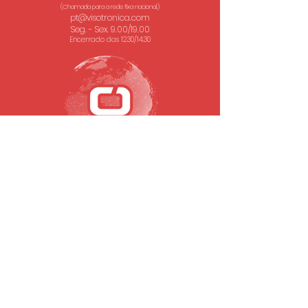
(Chamada para a rede fixa nacional.)
pt@visotronica.com
Seg. - Sex. 9.00/19.00
Encerrado das 12.30/14.30
SUBSCREVA A NOSSA NEWSLETTER
Email