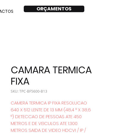
ORÇAMENTOS
ACTOS
CAMARA TERMICA
FIXA
SKU: TPC-BF5600-B13
CAMERA TERMICA IP FIXA RESOLUCAO
640 X 512 LENTE DE 13 MM (48,4 ° X 38,6
°) DETECCAO DE PESSOAS ATE 450
METROS E DE VEICULOS ATE 1.300
METROS SAIDA DE VIDEO HDCVI / IP /