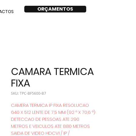
ORÇAMENTOS
ACTOS
CAMARA TERMICA
FIXA
SKU: TPC-BF5600-B7
CAMERA TERMICA IP FIXA RESOLUCAO
640 X 512 LENTE DE 7,5 MM (92 ° X 70,6 °)
DETECCAO DE PESSOAS ATE 290
METROS E VEICULOS ATE 880 METROS
SAIDA DE VIDEO HDCVI / IP /