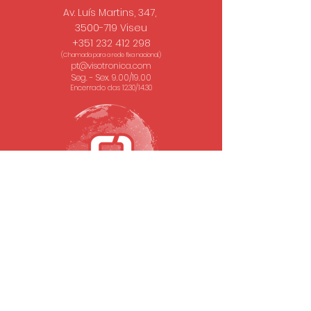
Av. Luís Martins, 347,
3500-719 Viseu
+351 232 412 298
(Chamada para a rede fixa nacional.)
pt@visotronica.com
Seg. - Sex. 9.00/19.00
Encerrado das 12.30/14.30
SUBSCREVA A NOSSA NEWSLETTER
Email