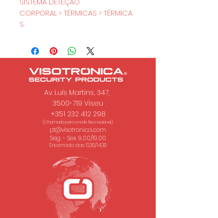
SISTEMA DETEÇÃO
CORPORAL > TÉRMICAS > TÉRMICA
S
Av. Luís Martins, 347,
3500-719 Viseu
+351 232 412 298
(Chamada para a rede fixa nacional.)
pt@visotronica.com
Seg. - Sex. 9.00/19.00
Encerrado das 12.30/14.30