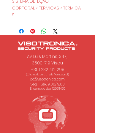
SISTEMA DETEÇÃO
CORPORAL > TÉRMICAS > TÉRMICA
S
Av. Luís Martins, 347,
3500-719 Viseu
+351 232 412 298
(Chamada para a rede fixa nacional.)
pt@visotronica.com
Seg. - Sex. 9.00/19.00
Encerrado das 12.30/14.30