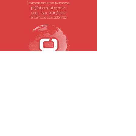
(Chamada para a rede fixa nacional.)
pt@visotronica.com
Seg. - Sex. 9.00/19.00
Encerrado das 12.30/14.30
SUBSCREVA A NOSSA NEWSLETTER
Email