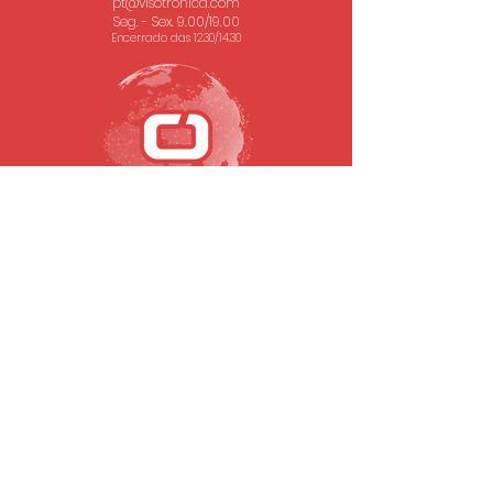
pt@visotronica.com
Seg. - Sex. 9.00/19.00
Encerrado das 12.30/14.30
SUBSCREVA A NOSSA NEWSLETTER
Email
Submeter