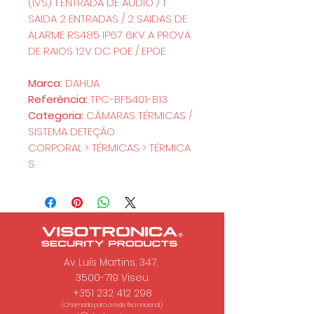
(IVS) 1 ENTRADA DE AUDIO / 1
SAIDA 2 ENTRADAS / 2 SAIDAS DE
ALARME RS485 IP67 6KV A PROVA
DE RAIOS 12V DC POE / EPOE
Marca:
DAHUA
Referência:
TPC-BF5401-B13
Categoria:
CÂMARAS TÉRMICAS /
SISTEMA DETEÇÃO
CORPORAL > TÉRMICAS > TÉRMICA
S
Av. Luís Martins, 347,
3500-719 Viseu
+351 232 412 298
(Chamada para a rede fixa nacional.)