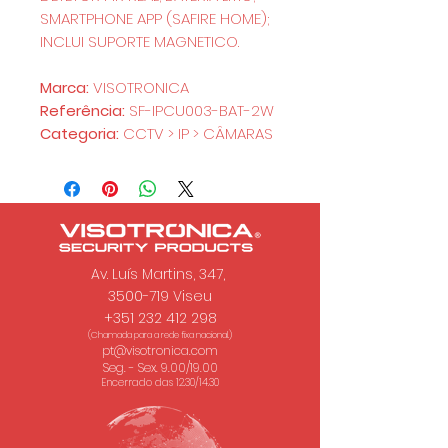
SMARTPHONE APP (SAFIRE HOME);
INCLUI SUPORTE MAGNETICO.
Marca:
VISOTRONICA
Referência:
SF-IPCU003-BAT-2W
Categoria:
CCTV > IP > CÂMARAS
Av. Luís Martins, 347,
3500-719 Viseu
+351 232 412 298
(Chamada para a rede fixa nacional.)
pt@visotronica.com
Seg. - Sex. 9.00/19.00
Encerrado das 12.30/14.30