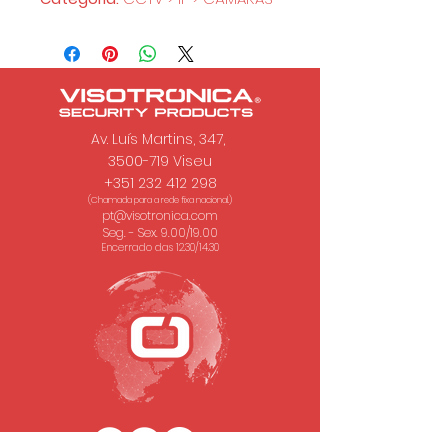
Av. Luís Martins, 347,
3500-719 Viseu
+351 232 412 298
(Chamada para a rede fixa nacional.)
pt@visotronica.com
Seg. - Sex. 9.00/19.00
Encerrado das 12.30/14.30