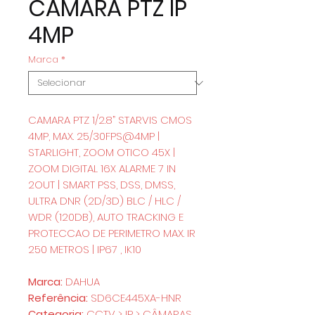
CAMARA PTZ IP
4MP
Marca
*
CAMARA PTZ 1/2.8” STARVIS CMOS
4MP, MAX. 25/30FPS@4MP |
STARLIGHT, ZOOM OTICO 45X |
ZOOM DIGITAL 16X ALARME 7 IN
2OUT | SMART PSS, DSS, DMSS,
ULTRA DNR (2D/3D) BLC / HLC /
WDR (120DB), AUTO TRACKING E
PROTECCAO DE PERIMETRO MAX. IR
250 METROS | IP67 , IK10
Marca:
DAHUA
Referência:
SD6CE445XA-HNR
Categoria:
CCTV > IP > CÂMARAS