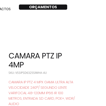
ORÇAMENTOS
ACTOS
CAMARA PTZ IP
4MP
SKU: VSSIPSD6325SIWHA-4U
CAMARA IP PTZ 4 MPX GAMA ULTRA ALTA
VELOCIDADE 240ª/ SEGUNDO LENTE
VARIFOCAL 4.8-120MM IP66 IR 100
METROS, ENTRADA SD CARD, POE+, WDR/
AUDIO